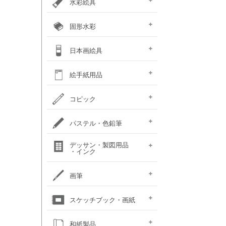
水彩絵具
e-画材.com特選水彩
クサカベ・
ホルベイン不透明水彩
ホルベイン水彩用
W＆N プロフェッショナル・
ハルモニア分離水彩絵具
シングルピグメント
レンブラント水彩絵具
ゴールデン QoR(コア)
ホルベイン透明水彩絵具
ダニエルスミス
水彩道具類
マスク液
ターナー・ポスターカラー
固形水彩
セット
専門家用透明水彩絵具
絵具（ガッシュ）
メディウム・他
ウォーターカラー(PWC)
チューブ
W&N コットマン
クサカベ・シャイン
クサカベ・マカロン
レンブラント
ヴァンゴッホ
W&N プロフェッショナル・
ホルベイン・パンカラー
ゴールデン QoR(コア)
プチカラー 透明固形水
水彩道具類
ホルベイン・ケーキカラー
FINETEC(ファインテック)
ダニエルスミス ハーフパ
日本画絵具
ウォーターカラー(CWC)
パール固形水彩絵具
カラー固形水彩
固形透明水彩絵具
固形透明水彩絵具
ウォーターカラー(PWC)
彩
ン
ハーフパン
ナカガワ（鳳凰）
ナカガワ（鳳凰）
絵膠・明礬・礬水
ナカガワ水飛胡粉
吉祥水干絵具
吉祥チューブ水干絵具
吉祥 日本画用顔料
金泥・銀泥・箔類
顔彩角皿
顔彩鉄鉢
墨彩画セット
日本画墨
日本画道具類
ナカガワ 日本画キット
呉竹 顔彩
絵手紙用品
新岩絵具
天然岩絵具
(糊剤・目止め剤)
水筆ぺん・筆ペン・
絵手紙セット
フィス顔彩パレット
顔彩深美
はがき・絵手紙帳
コピック
絵手紙用
コピック マルチライナ
コピック スケッチ
コピック チャオ
コピック クラシック
コピック アクレア
パステル・色鉛筆
ープラス
パステルセット
パステルセット
オイルパステル・
パステル・色鉛筆
デッサン・製図用品
パンパステル
パステル鉛筆セット
水彩色鉛筆セット
チョークアート
色鉛筆セット
・インク
（ハード）
（ソフト）
クレパス・クレヨン
関連用品
練りゴム・
鉛筆セット
画用木炭
モデル人形
ロットリング
W&N ドローイングインク
画筆
デッサン関連用品
油彩用フィルバート
面相筆
彩色筆
隈取筆
仕立筆
山馬筆
連筆
平筆
刷毛
水筆ぺん・筆ペン・
油彩筆セット
油彩用ラウンド（丸筆）
油彩用フラット（平筆）
油彩用ファン（扇型）
油絵用刷毛
水彩筆セット
水彩用ラウンド（丸筆）
水彩用フラット（平筆）
化粧筆
スケッチブック・画紙
（丸平筆）
（日本画・デザイン用）
（日本画・デザイン用）
（日本画・デザイン用）
（日本画・デザイン用）
（日本画・デザイン用）
（日本画・デザイン用）
（日本画・デザイン用）
（日本画・デザイン用）
絵手紙用筆
キャンソン
ホルベイン
ホルベイン
ホルベイン ウォーター
ホルベイン
ラウニー
ターレンス
W&N プロフェッショ
マルマン 図案シリーズ
マルマン
マルマン アーチスト
マルマン
マルマン アンチー
マルマン
マルマン
ラウニー アングル
コピック
アルシュ水彩紙
モンバルキャンソン
キャンソンXL
ワトソン水彩紙
ホワイトワトソン水彩紙
W&N コットマン水彩紙
マルマン ヴィフアール
マルマン ソーホー
マルマン 麻表紙
キャンソン ミ・タント
パステルワトソン
パステルマーメイド
ポストカード
カラージェッソペーパー
水彩色紙
和紙製品