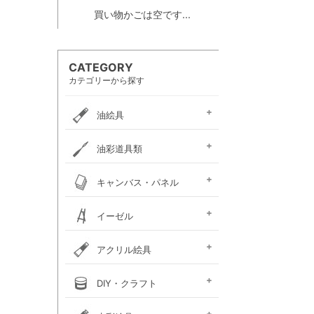
買い物かごは空です...
CATEGORY
カテゴリーから探す
油絵具
e-画材.com油絵具
ホルベイン・
ホルベイン・
W＆N アーティスト・
クサカベ・
ヴェルネ 高品位油絵具
ホルベイン画用液
ミノー油絵具
ギルド油絵具
ラスター油絵具
クサカベ画用液
マツダ・スーパー油絵具
マツダ画用液
W＆N画用液
レンブラント油絵具
ヴァンゴッホ油絵具
ターレンス油絵具
ターレンス画用液
ターナー画溶液
クサカベ・専門家用油絵具
ターナー・マチソン油絵具
油彩道具類
お勧めセット
アーチスト油絵具
DUO水可溶性油絵具
オイルカラー AOC
スタンダードオイルカラー
リキテックス
ターレンス
ホルベイン
油壺・筆洗器・
イタリアンアートナイフ
パレットナイフ
カタリスト
パレット
キャンバス・パネル
ペインティングナイフ
ペインティングナイフ
ペンチングナイフ
チューブ絞り
フレデリックス
張り上げキャンバス
ロールキャンバス
キャンバスボード
木枠
キャンバス張り用具
木製パネル・水貼りテープ
イーゼル
メタリックキャンバス
アトリエイーゼル
デッサンイーゼル
ディスプレイイーゼル
野外イーゼル
卓上イーゼル
イーゼルボックス
アトリエキャビネット
イーゼル用品
アクリル絵具
ターナー
ターナーアクリル
リキテックスアクリル
リキテックスアクリル
リキテックス ガッシュ
リキテックス・
ホルベイン・
アムステルダム・
アムステルダム・
クサカベ・
ホルベイン・アクリリック
ホルベイン・アクリリック
ホルベイン・アクリリック
アムステルダム・アクリリ
アムステルダム・アクリル
布えのぐ
リキテックスリキッド
リキテックスプライム
クサカベ・アキーラ
アキーラ専用 メディウ
アクリル絵具廃液処理剤
ゴールデン ヘビーボデ
ゴールデン フルイド
ゴールデン ハイフロー
ゴールデン オープン
ゴールデン ソーフラッ
ゴールデン メディウム
ターナー・イベントカラー
リキテックスベーシックス
リキテックスバイオベース
ホルベイン・メディウム類
DIY・クラフト
アクリルガッシュ絵具
ガッシュ専用メディウム
絵具（レギュラー）
絵具（ソフト）
アクリリックプラス
メディウム類
アクリリックガッシュ
アクリリックカラー
アクリリックガッシュ
アキーラ ガッシュ
カラー［ヘビーボディ］
カラー ［フルイド］
カラー ［インク］
ックカラー エキスパート
絵具メディウム／補助材
ム
ィ
ト
ホルベイン・アクリリック
カラー ［イリデッセンス］
ガラスペイント
ベトンペースト
布えのぐ
ステッチカラー
オーブン陶土