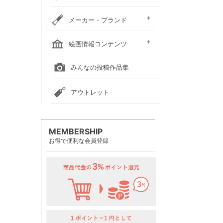
メーカー・ブランド
ホルベイン
クサカベ
レンブラント
ヴァンゴッホ
アムステルダム
リキテックス
ウィンザー＆ニュートン
ダーウェント
ターナー色彩
ファーバーカステル
吉祥
ナカガワ胡粉絵具
マルマン
瀬尾製額所
名村大成堂
マルオカ
すべてのメーカー・ブランド
絵画情報コンテンツ
全国の絵画教室一覧
全国の美術館一覧
全国の画廊一覧
みんなの投稿作品集
アウトレット
MEMBERSHIP
お得で便利な会員登録