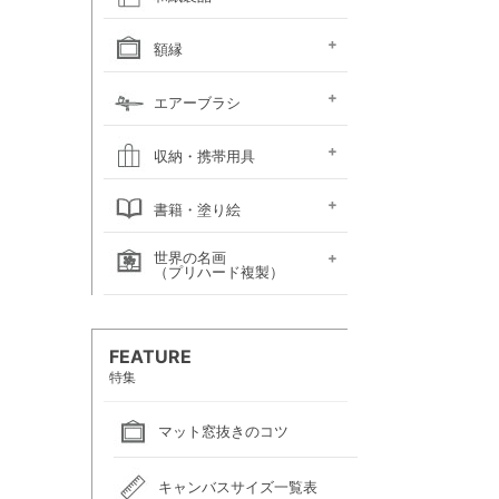
ファインフェース
アルビレオ水彩紙
クレスター水彩紙
フォード水彩紙
アヴァロン水彩紙
ラングトン水彩紙
TACスケッチブック
ナル水彩紙
スケッチブック 並口
オリーブシリーズ厚口
メダリオン特厚口
クロッキーブック
クレイドクロッキー
セクションクロッキー
スタンダードクロッキー
パステルブック
ペーパーセレクション
色紙・タトウ紙・
和紙・絵絹・転写紙
日本画用麻紙ボールド
水墨画用紙
芳名帳・仮巻
額縁
ファイル
デッサン・水彩用額縁
デッサン・水彩用額縁
油彩用額縁 (木製)
仮額縁
軽量フレーム・イレパネ
色紙額
額用金具
エアーブラシ
(マット付)
(マット無し)
ハンドピース
コンプレッサー
システムパーツ（部品）
エアーブラシ関連用品
収納・携帯用具
カルトン・
ヴァンゴッホ
ナムラ
ホルベイン
マルマン
エプロン
書籍・塗り絵
ポートフォリオ
キャンバスバッグ
キャンバスバッグ
スケッチバッグ各種
スケッチバッグ
世界の名画
絵画関連書籍
塗り絵
（プリハード複製）
画家名（あ行）
画家名（か行）
画家名（さ行）
画家名（た行）
画家名（は行）
画家名（ま行）
画家名（や行）
画家名（ら行）
FEATURE
特集
マット窓抜きのコツ
キャンバスサイズ一覧表