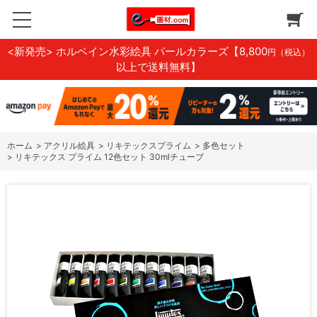
<新発売> ホルベイン水彩絵具 パールカラーズ
【8,800
円（税込）
以上で送料無料】
ホーム
>
アクリル絵具
>
リキテックスプライム
>
多色セット
>
リキテックス プライム 12色セット 30mlチューブ