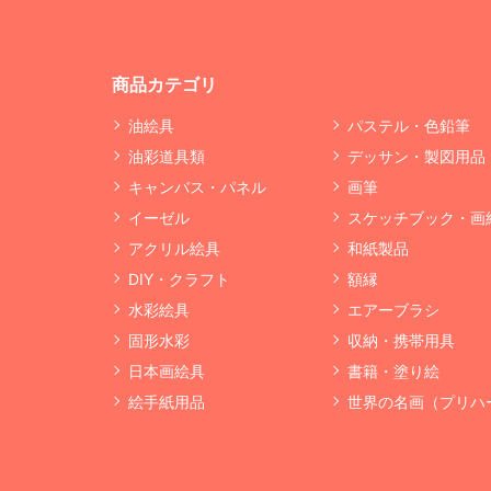
商品カテゴリ
油絵具
パステル・色鉛筆
油彩道具類
デッサン・製図用品
キャンバス・パネル
画筆
イーゼル
スケッチブック・画
アクリル絵具
和紙製品
DIY・クラフト
額縁
水彩絵具
エアーブラシ
固形水彩
収納・携帯用具
日本画絵具
書籍・塗り絵
絵手紙用品
世界の名画（プリハ