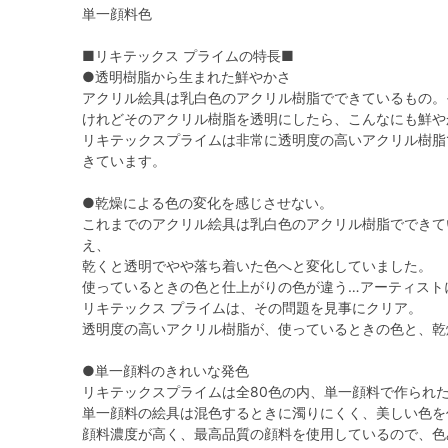
単一顔料色
■リキテックス プライムの特長■
●透明樹脂から生まれた鮮やかさ
アクリル絵具は乳白色のアクリル樹脂でできているもの。
けれどそのアクリル樹脂を透明にしたら、こんなにも鮮や
リキテックスプライムは非常に透明度の高いアクリル樹脂
きています。
●乾燥による色の変化を感じさせない。
これまでのアクリル絵具は乳白色のアクリル樹脂でできて
え、
乾くと透明でやや落ち着いた色へと変化していました。
使っているときの色と仕上がりの色が違う…アーティスト
リキテックス プライムは、その問題を見事にクリア。
透明度の高いアクリル樹脂が、使っているときの色と、乾
●単一顔料のきれいな発色
リキテックスプライムは全80色の内、単一顔料で作られた
単一顔料の絵具は混色するときに濁りにくく、美しい色を
顔料濃度が高く、最高品質の顔料を使用しているので、色