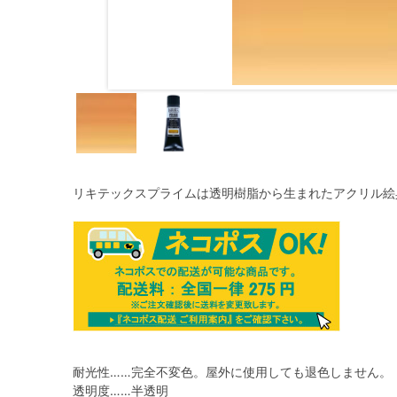
リキテックスプライムは透明樹脂から生まれたアクリル絵
耐光性……完全不変色。屋外に使用しても退色しません。
透明度……半透明