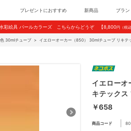
プレゼントにおすすめ
新商品
ブラン
ン水彩絵具 パールカラーズ こちらからどうぞ
【8,800
円（税
色 30mlチューブ
>
イエローオーカー（850） 30mlチューブ リキテ
イエローオー
キテックス
￥658
商品コード
80