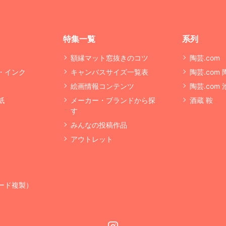
特集一覧
系列
額縁マット窓抜きのコツ
陶芸.com
・インク
キャンバスサイズ一覧表
陶芸.com
絵画情報コンテンツ
陶芸.com
紙
メーカー・ブランドから探
酒蔵 鞍
す
みんなの投稿作品
アウトレット
ード複製）
Instagram