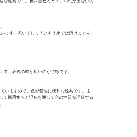
適な絵具です。色を重ねるとき、汚れが出ないの
す。
洗います。乾いてしまうともう水では溶けません。
いて、表現の幅が広いのが特徴です。
していますので、色彩管理に便利な絵具です。ま
として採用すると混色を通して色の性質を理解する
。