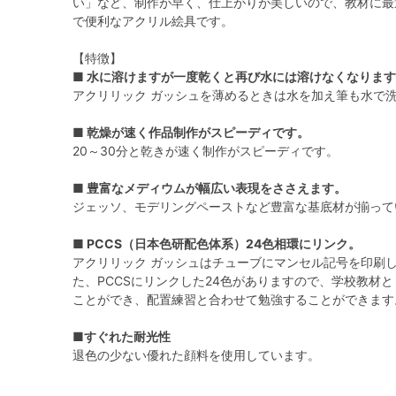
い」など、制作が早く、仕上がりが美しいので、教材に最
で便利なアクリル絵具です。
【特徴】
■ 水に溶けますが一度乾くと再び水には溶けなくなりま
アクリリック ガッシュを薄めるときは水を加え筆も水で
■ 乾燥が速く作品制作がスピーディです。
20～30分と乾きが速く制作がスピーディです。
■ 豊富なメディウムが幅広い表現をささえます。
ジェッソ、モデリングペーストなど豊富な基底材が揃って
■ PCCS（日本色研配色体系）24色相環にリンク。
アクリリック ガッシュはチューブにマンセル記号を印刷
た、PCCSにリンクした24色がありますので、学校教材
ことができ、配置練習と合わせて勉強することができます
■すぐれた耐光性
退色の少ない優れた顔料を使用しています。