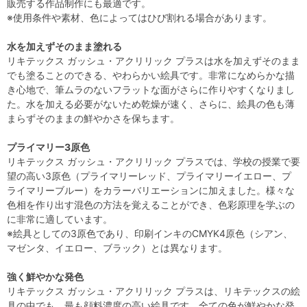
販売する作品制作にも最適です。
※使用条件や素材、色によってはひび割れる場合があります。
水を加えずそのまま塗れる
リキテックス ガッシュ・アクリリック プラスは水を加えずそのまま
でも塗ることのできる、やわらかい絵具です。非常になめらかな描
き心地で、筆ムラのないフラットな面がさらに作りやすくなりまし
た。水を加える必要がないため乾燥が速く、さらに、絵具の色も薄
まらずそのままの鮮やかさを保ちます。
プライマリー3原色
リキテックス ガッシュ・アクリリック プラスでは、学校の授業で要
望の高い3原色（プライマリーレッド、プライマリーイエロー、プ
ライマリーブルー）をカラーバリエーションに加えました。様々な
色相を作り出す混色の方法を覚えることができ、色彩原理を学ぶの
に非常に適しています。
※絵具としての3原色であり、印刷インキのCMYK4原色（シアン、
マゼンタ、イエロー、ブラック）とは異なります。
強く鮮やかな発色
リキテックス ガッシュ・アクリリック プラスは、リキテックスの絵
具の中でも、最も顔料濃度の高い絵具です。全ての色が鮮やかな発