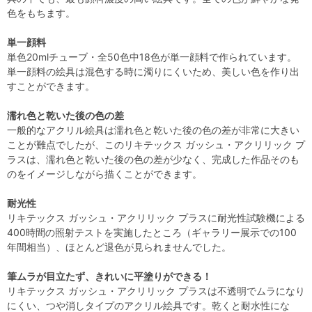
色をもちます。
単一顔料
単色20mlチューブ・全50色中18色が単一顔料で作られています。
単一顔料の絵具は混色する時に濁りにくいため、美しい色を作り出
すことができます。
濡れ色と乾いた後の色の差
一般的なアクリル絵具は濡れ色と乾いた後の色の差が非常に大きい
ことが難点でしたが、このリキテックス ガッシュ・アクリリック プ
ラスは、濡れ色と乾いた後の色の差が少なく、完成した作品そのも
のをイメージしながら描くことができます。
耐光性
リキテックス ガッシュ・アクリリック プラスに耐光性試験機による
400時間の照射テストを実施したところ（ギャラリー展示での100
年間相当）、ほとんど退色が見られませんでした。
筆ムラが目立たず、きれいに平塗りができる！
リキテックス ガッシュ・アクリリック プラスは不透明でムラになり
にくい、つや消しタイプのアクリル絵具です。乾くと耐水性にな