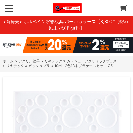
<新発売> ホルベイン水彩絵具 パールカラーズ
【8,800
円（税込）
以上で送料無料】
ホーム
>
アクリル絵具
>
リキテックス ガッシュ・アクリリックプラス
>
リキテックス ガッシュプラス 10ml 12色13本プラケースセット G5