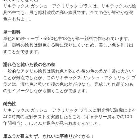
リキテックス ガッシュ・アクリリック プラスは、リキテックスの絵
具の中でも、最も顔料濃度の高い絵具です。全ての色が鮮やかな発
色をもちます。
単一顔料
単色20mlチューブ・全50色中18色が単一顔料で作られています。
単一顔料の絵具は混色する時に濁りにくいため、美しい色を作り出
すことができます。
濡れ色と乾いた後の色の差
一般的なアクリル絵具は濡れ色と乾いた後の色の差が非常に大きい
ことが難点でしたが、このリキテックス ガッシュ・アクリリック プ
ラスは、濡れ色と乾いた後の色の差が少なく、完成した作品そのも
のをイメージしながら描くことができます。
耐光性
リキテックス ガッシュ・アクリリック プラスに耐光性試験機による
400時間の照射テストを実施したところ（ギャラリー展示での100
年間相当）、ほとんど退色が見られませんでした。
筆ムラが目立たず、きれいに平塗りができる！