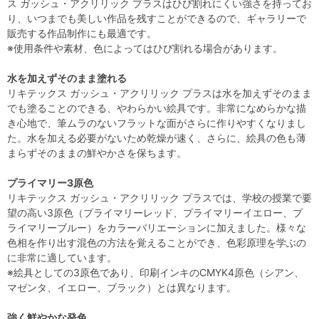
ス ガッシュ・アクリリック プラスはひび割れにくい強さを持ってお
り、いつまでも美しい作品を残すことができるので、ギャラリーで
販売する作品制作にも最適です。
※使用条件や素材、色によってはひび割れる場合があります。
水を加えずそのまま塗れる
リキテックス ガッシュ・アクリリック プラスは水を加えずそのまま
でも塗ることのできる、やわらかい絵具です。非常になめらかな描
き心地で、筆ムラのないフラットな面がさらに作りやすくなりまし
た。水を加える必要がないため乾燥が速く、さらに、絵具の色も薄
まらずそのままの鮮やかさを保ちます。
プライマリー3原色
リキテックス ガッシュ・アクリリック プラスでは、学校の授業で要
望の高い3原色（プライマリーレッド、プライマリーイエロー、プ
ライマリーブルー）をカラーバリエーションに加えました。様々な
色相を作り出す混色の方法を覚えることができ、色彩原理を学ぶの
に非常に適しています。
※絵具としての3原色であり、印刷インキのCMYK4原色（シアン、
マゼンタ、イエロー、ブラック）とは異なります。
強く鮮やかな発色