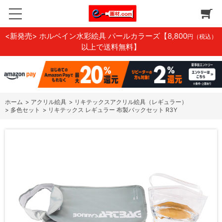
<新発売> ホルベイン水彩絵具 パールカラーズ
【8,800
円（税込）
以上で送料無料】
ホーム
>
アクリル絵具
>
リキテックスアクリル絵具（レギュラー）
>
多色セット
>
リキテックス レギュラー 布製バックセット R3Y