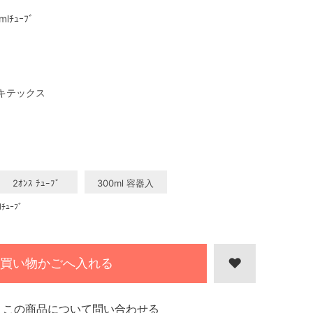
mlﾁｭｰﾌﾞ
キテックス
2ｵﾝｽ ﾁｭｰﾌﾞ
300ml 容器入
ｭｰﾌﾞ
買い物かごへ入れる
この商品について問い合わせる