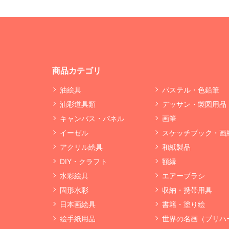
商品カテゴリ
油絵具
パステル・色鉛筆
油彩道具類
デッサン・製図用品
キャンバス・パネル
画筆
イーゼル
スケッチブック・画
アクリル絵具
和紙製品
DIY・クラフト
額縁
水彩絵具
エアーブラシ
固形水彩
収納・携帯用具
日本画絵具
書籍・塗り絵
絵手紙用品
世界の名画（プリハ