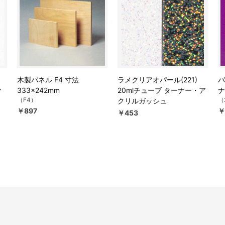
木製パネル F4 寸法
ラメクリアオパール(221)
バ
ク
333×242mm
20mlチューブ ターナー・ア
ナ
（F4）
（
クリルガッシュ
￥897
￥
￥453