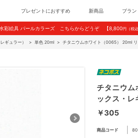
プレゼントにおすすめ
新商品
ブラン
ン水彩絵具 パールカラーズ こちらからどうぞ
【8,800
円（税
（レギュラー）
>
単色 20ml
>
チタニウムホワイト（0065） 20ml
チタニウムホ
ックス・レ
￥305
商品コード
80