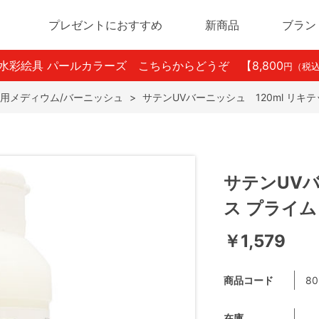
プレゼントにおすすめ
新商品
ブラン
ン水彩絵具 パールカラーズ こちらからどうぞ
【8,800
円（税
用メディウム/バーニッシュ
>
サテンUVバーニッシュ 120ml リキ
サテンUVバ
ス プライム
￥1,579
商品コード
80
在庫