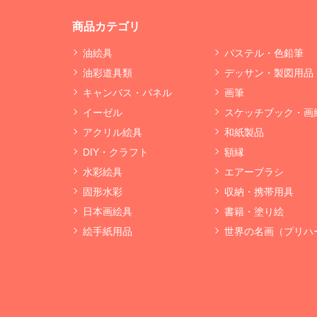
商品カテゴリ
油絵具
パステル・色鉛筆
油彩道具類
デッサン・製図用品
キャンバス・パネル
画筆
イーゼル
スケッチブック・画
アクリル絵具
和紙製品
DIY・クラフト
額縁
水彩絵具
エアーブラシ
固形水彩
収納・携帯用具
日本画絵具
書籍・塗り絵
絵手紙用品
世界の名画（プリハ