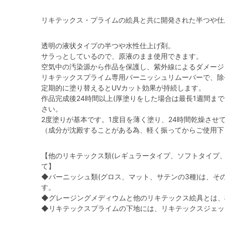
リキテックス・プライムの絵具と共に開発された半つや仕
透明の液状タイプの半つや水性仕上げ剤。
サラっとしているので、原液のまま使用できます。
空気中の汚染源から作品を保護し、紫外線によるダメージ
リキテックスプライム専用バーニッシュリムーバーで、除
定期的に塗り替えるとUVカット効果が持続します。
作品完成後24時間以上(厚塗りをした場合は最長1週間ま
さい。
2度塗りが基本です。1度目を薄く塗り、24時間乾燥させ
（成分が沈殿することがある為、軽く振ってからご使用下
【他のリキテックス類(レギュラータイプ、ソフトタイプ
て】
◆バーニッシュ類(グロス、マット、サテンの3種)は、そ
す。
◆グレージングメディウムと他のリキテックス絵具とは、
◆リキテックスプライムの下地には、リキテックスジェッ