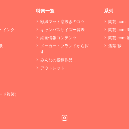
特集一覧
系列
額縁マット窓抜きのコツ
陶芸.com
・インク
キャンバスサイズ一覧表
陶芸.com
絵画情報コンテンツ
陶芸.com
紙
メーカー・ブランドから探
酒蔵 鞍
す
みんなの投稿作品
アウトレット
ード複製）
Instagram