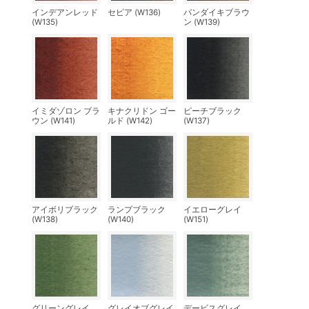
インデアンレッド
セピア (W136)
バンダイキブラウ
(W135)
ン (W139)
イミダゾロン ブラ
キナクリドン ゴー
ピーチブラック
ウン (W141)
ルド (W142)
(W137)
アイボリブラック
ランプブラック
イエローグレイ
(W138)
(W140)
(W151)
グリーングレイ
グレイオブグレイ
デービスグレイ