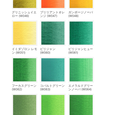
グリニッシュイエ
ブリリアントオレ
ガンボージノーバ
ロー (W046)
ンジ (W047)
(W048)
イミダゾロン レモ
ビリジャン
ビリジャンヒュー
ン (W051)
(W060)
(W061)
フーカスグリーン
コバルトグリーン
エメラルドグリー
(W062)
(W063)
ンノーバ (W064)