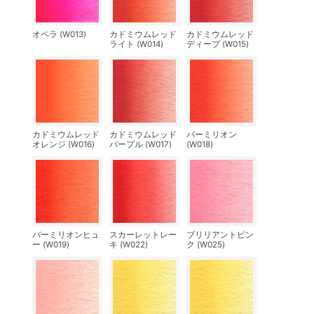
オペラ (W013)
カドミウムレッド
カドミウムレッド
ライト (W014)
ディープ (W015)
カドミウムレッド
カドミウムレッド
バーミリオン
オレンジ (W016)
パープル (W017)
(W018)
バーミリオンヒュ
スカーレットレー
ブリリアントピン
ー (W019)
キ (W022)
ク (W025)