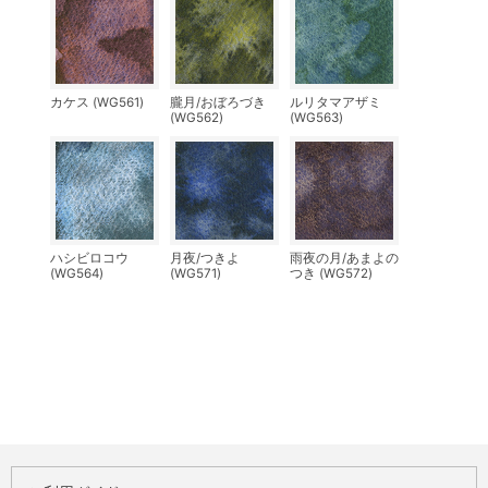
カケス (WG561)
朧月/おぼろづき
ルリタマアザミ
(WG562)
(WG563)
ハシビロコウ
月夜/つきよ
雨夜の月/あまよの
(WG564)
(WG571)
つき (WG572)