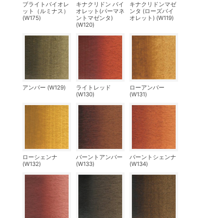
ブライトバイオレ
キナクリドン バイ
キナクリドンマゼ
ット（ルミナス）
オレット(パーマネ
ンタ (ローズバイ
(W175)
ントマゼンタ)
オレット) (W119)
(W120)
アンバー (W129)
ライトレッド
ローアンバー
(W130)
(W131)
ローシェンナ
バーントアンバー
バーントシェンナ
(W132)
(W133)
(W134)