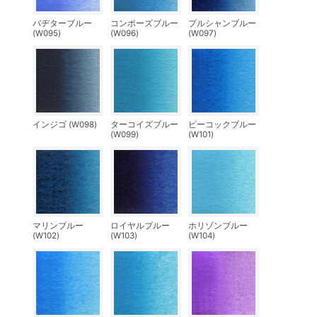
バヂターブルー
コンポーズブルー
プルシャンブルー
(W095)
(W096)
(W097)
インジゴ (W098)
ターコイズブルー
ピーコックブルー
(W099)
(W101)
マリンブルー
ロイヤルブルー
ホリゾンブルー
(W102)
(W103)
(W104)