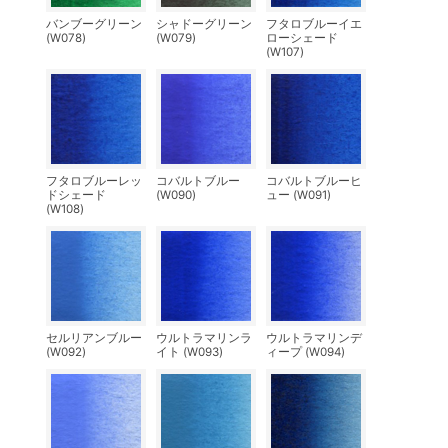
バンブーグリーン
シャドーグリーン
フタロブルーイエ
(W078)
(W079)
ローシェード
(W107)
フタロブルーレッ
コバルトブルー
コバルトブルーヒ
ドシェード
(W090)
ュー (W091)
(W108)
セルリアンブルー
ウルトラマリンラ
ウルトラマリンデ
(W092)
イト (W093)
ィープ (W094)