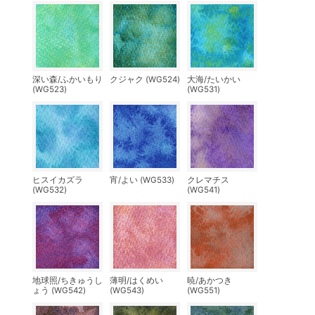
深い森/ふかいもり
クジャク (WG524)
大海/たいかい
(WG523)
(WG531)
ヒスイカズラ
宵/よい (WG533)
クレマチス
(WG532)
(WG541)
地球照/ちきゅうし
薄明/はくめい
暁/あかつき
ょう (WG542)
(WG543)
(WG551)