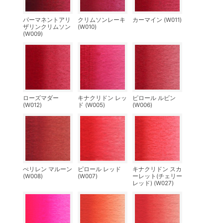
パーマネントアリ
クリムソンレーキ
カーマイン (W011)
ザリンクリムソン
(W010)
(W009)
ローズマダー
キナクリドン レッ
ピロール ルビン
(W012)
ド (W005)
(W006)
ぺリレン マルーン
ピロール レッド
キナクリドン スカ
(W008)
(W007)
ーレット(チェリー
レッド) (W027)