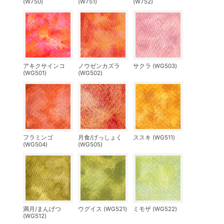
(W750)
(W751)
(W752)
アキクサインコ
ノウゼンカズラ
サクラ (WG503)
(WG501)
(WG502)
フラミンゴ
月食/げっしょく
ススキ (WG511)
(WG504)
(WG505)
満月/まんげつ
ウグイス (WG521)
ミモザ (WG522)
(WG512)