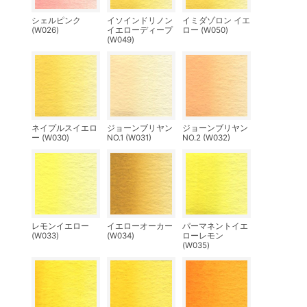
シェルピンク
イソインドリノン
イミダゾロン イエ
(W026)
イエローディープ
ロー (W050)
(W049)
ネイプルスイエロ
ジョーンブリヤン
ジョーンブリヤン
ー (W030)
NO.1 (W031)
NO.2 (W032)
レモンイエロー
イエローオーカー
パーマネントイエ
(W033)
(W034)
ローレモン
(W035)