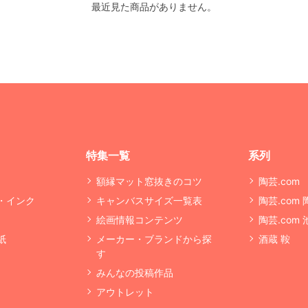
最近見た商品がありません。
特集一覧
系列
額縁マット窓抜きのコツ
陶芸.com
・インク
キャンバスサイズ一覧表
陶芸.com
絵画情報コンテンツ
陶芸.com
紙
メーカー・ブランドから探
酒蔵 鞍
す
みんなの投稿作品
アウトレット