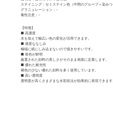
ステイニング：セミステイン色（中間のグループ＝染みつ
グラニュレーション：-
毒性注意：-
【特徴】
■ 高濃度
水を加えて幅広い色の変化が活用できます。
■ 適度ななじみ
極端に紙にしみ込まないので描きやすいです。
■ 発色が鮮明
厳選された顔料の美しさがそのまま画面に定着します。
■ 優れた耐光性
褪色の少ない優れた顔料を多く使用しています。
■ 高い透明度
透明度が高くさまざまな水彩技法が効果的に表現できます