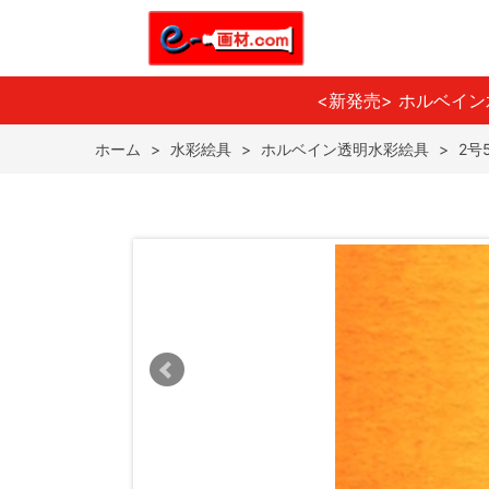
<新発売> ホルベイ
ホーム
>
水彩絵具
>
ホルベイン透明水彩絵具
>
2号5