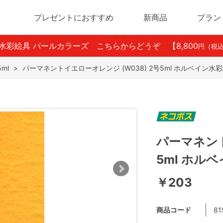
プレゼントにおすすめ
新商品
ブラン
ン水彩絵具 パールカラーズ こちらからどうぞ
【8,800
円（税
ml
>
パーマネントイエローオレンジ (W038) 2号5ml ホルベイン水
パーマネント
5ml ホル
￥203
商品コード
81