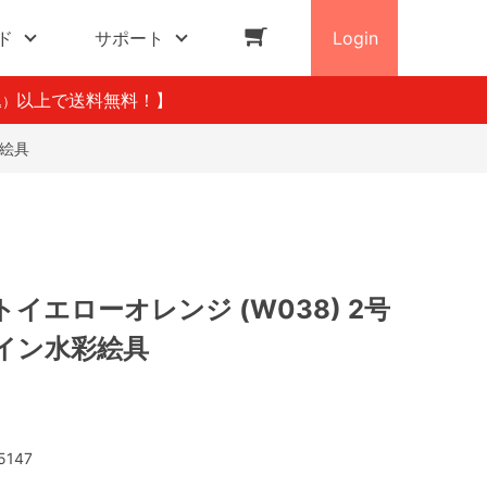
ド
サポート
Login
以上で送料無料！】
込）
彩絵具
イエローオレンジ (W038) 2号
ベイン水彩絵具
5147