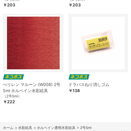
￥203
￥203
ぺリレン マルーン (W008) 2号
ドラパスねり消しゴム
5ml ホルベイン水彩絵具
￥138
（2号5ml）
￥222
ホーム
>
水彩絵具
>
ホルベイン透明水彩絵具
>
2号5ml