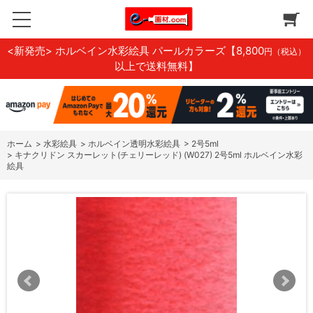
<新発売> ホルベイン水彩絵具 パールカラーズ
【8,800
円（税込）
以上で送料無料】
ホーム
>
水彩絵具
>
ホルベイン透明水彩絵具
>
2号5ml
>
キナクリドン スカーレット(チェリーレッド) (W027) 2号5ml ホルベイン水彩
絵具