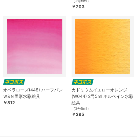
（2号5ml）
￥203
オペラローズ(448) ハーフパン
カドミウムイエローオレンジ
Ｗ&Ｎ固形水彩絵具
(W044) 2号5ml ホルベイン水彩
￥812
絵具
（2号5ml）
￥295