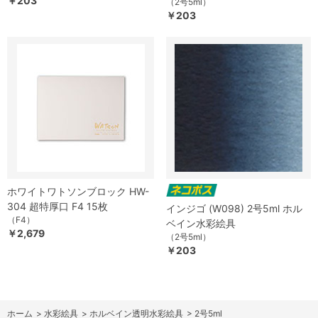
￥203
（2号5ml）
￥203
ホワイトワトソンブロック HW-
304 超特厚口 F4 15枚
インジゴ (W098) 2号5ml ホル
（F4）
ベイン水彩絵具
￥2,679
（2号5ml）
￥203
ホーム
>
水彩絵具
>
ホルベイン透明水彩絵具
>
2号5ml