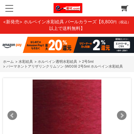
<新発売> ホルベイン水彩絵具 パールカラーズ
【8,800
円（税込）
以上で送料無料】
ホーム
>
水彩絵具
>
ホルベイン透明水彩絵具
>
2号5ml
>
パーマネントアリザリンクリムソン (W009) 2号5ml ホルベイン水彩絵具