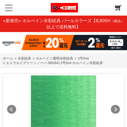
<新発売> ホルベイン水彩絵具 パールカラーズ
【8,800
円（税込）
以上で送料無料】
ホーム
>
水彩絵具
>
ホルベイン透明水彩絵具
>
2号5ml
>
エメラルドグリーンノーバ (W064) 2号5ml ホルベイン水彩絵具