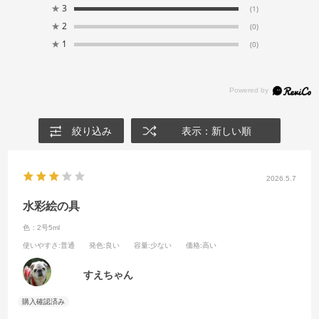
★
3
(1)
★
2
(0)
★
1
(0)
絞り込み
表示：新しい順
2026.5.7
水彩絵の具
色：2号5ml
使いやすさ
:普通
発色
:良い
容量
:少ない
価格
:高い
すえちゃん