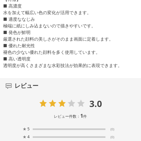
■ 高濃度
水を加えて幅広い色の変化が活用できます。
■ 適度ななじみ
極端に紙にしみ込まないので描きやすいです。
■ 発色が鮮明
厳選された顔料の美しさがそのまま画面に定着します。
■ 優れた耐光性
褪色の少ない優れた顔料を多く使用しています。
■ 高い透明度
透明度が高くさまざまな水彩技法が効果的に表現できます。
レビュー
3.0
1
レビュー件数：
件
★
5
(0)
★
4
(0)