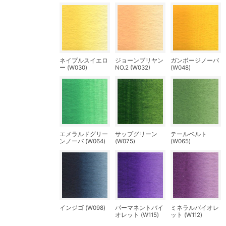
ネイプルスイエロ
ジョーンブリヤン
ガンボージノーバ
ー (W030)
NO.2 (W032)
(W048)
エメラルドグリー
サップグリーン
テールベルト
ンノーバ (W064)
(W075)
(W065)
インジゴ (W098)
パーマネントバイ
ミネラルバイオレ
オレット (W115)
ット (W112)