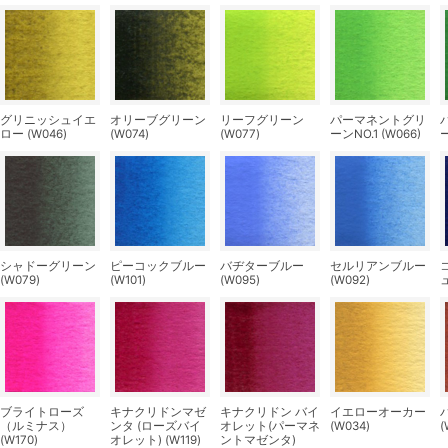
グリニッシュイエ
オリーブグリーン
リーフグリーン
パーマネントグリ
ロー (W046)
(W074)
(W077)
ーンNO.1 (W066)
ー
シャドーグリーン
ピーコックブルー
バヂターブルー
セルリアンブルー
(W079)
(W101)
(W095)
(W092)
ュ
ブライトローズ
キナクリドンマゼ
キナクリドン バイ
イエローオーカー
（ルミナス）
ンタ (ローズバイ
オレット(パーマネ
(W034)
(
(W170)
オレット) (W119)
ントマゼンタ)