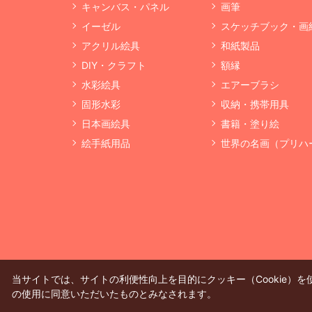
キャンバス・パネル
画筆
イーゼル
スケッチブック・画
アクリル絵具
和紙製品
DIY・クラフト
額縁
水彩絵具
エアーブラシ
固形水彩
収納・携帯用具
日本画絵具
書籍・塗り絵
絵手紙用品
世界の名画（プリハ
当サイトでは、サイトの利便性向上を目的にクッキー（Cookie）
の使用に同意いただいたものとみなされます。