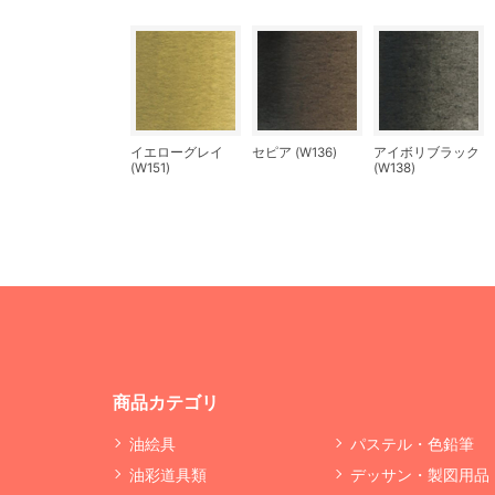
イエローグレイ
セピア (W136)
アイボリブラック
(W151)
(W138)
商品カテゴリ
油絵具
パステル・色鉛筆
油彩道具類
デッサン・製図用品