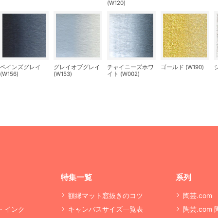
(W120)
ペインズグレイ
グレイオブグレイ
チャイニーズホワ
ゴールド (W190)
シ
(W156)
(W153)
イト (W002)
特集一覧
系列
額縁マット窓抜きのコツ
陶芸.com
・インク
キャンバスサイズ一覧表
陶芸.com