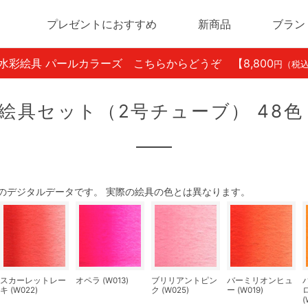
プレゼントにおすすめ
新商品
ブラン
ン水彩絵具 パールカラーズ こちらからどうぞ
【8,800
円（税
絵具セット（2号チューブ） 48色
のデジタルデータです。 実際の絵具の色とは異なります。
スカーレットレー
オペラ (W013)
ブリリアントピン
バーミリオンヒュ
キ (W022)
ク (W025)
ー (W019)
(