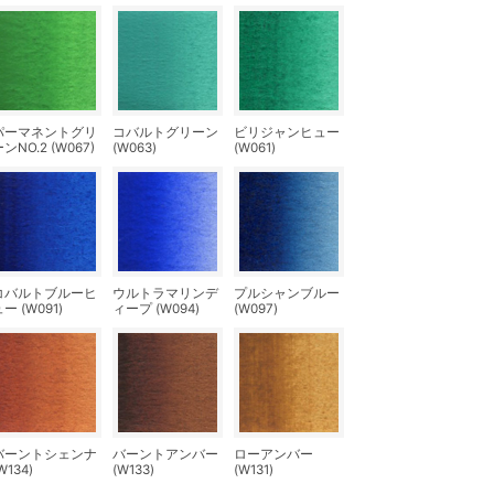
パーマネントグリ
コバルトグリーン
ビリジャンヒュー
ンNO.2 (W067)
(W063)
(W061)
コバルトブルーヒ
ウルトラマリンデ
プルシャンブルー
ー (W091)
ィープ (W094)
(W097)
バーントシェンナ
バーントアンバー
ローアンバー
W134)
(W133)
(W131)