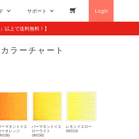
ド
サポート
Login
以上で送料無料！】
込）
 カラーチャート
パーマネントイエ
パーマネントイエ
レモンイエロー
ローオレンジ
ローライト
(W033)
W038)
(W036)