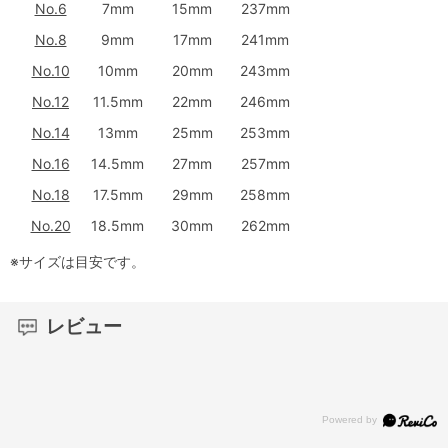
No.6
7mm
15mm
237mm
No.8
9mm
17mm
241mm
No.10
10mm
20mm
243mm
No.12
11.5mm
22mm
246mm
No.14
13mm
25mm
253mm
No.16
14.5mm
27mm
257mm
No.18
17.5mm
29mm
258mm
No.20
18.5mm
30mm
262mm
※サイズは目安です。
レビュー