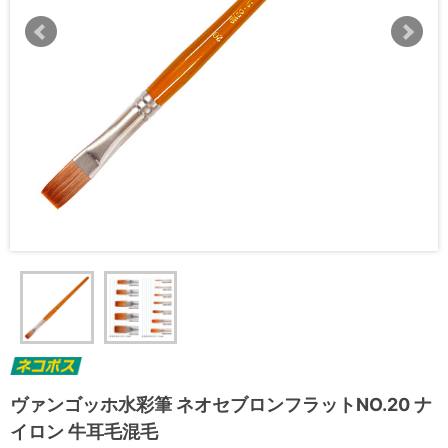
ヴァンゴッホ水彩筆 ネオセブロンフラットNO.20 ナ
イロン 牛耳毛混毛