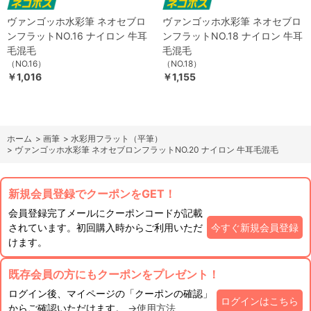
ヴァンゴッホ水彩筆 ネオセブロ
ヴァンゴッホ水彩筆 ネオセブロ
ンフラットNO.16 ナイロン 牛耳
ンフラットNO.18 ナイロン 牛耳
毛混毛
毛混毛
（NO.16）
（NO.18）
￥1,016
￥1,155
ホーム
>
画筆
>
水彩用フラット（平筆）
>
ヴァンゴッホ水彩筆 ネオセブロンフラットNO.20 ナイロン 牛耳毛混毛
新規会員登録でクーポンをGET！
会員登録完了メールにクーポンコードが記載
されています。初回購入時からご利用いただ
今すぐ新規会員登録
けます。
既存会員の方にもクーポンをプレゼント！
ログイン後、マイページの「クーポンの確認」
ログインはこちら
からご確認いただけます。
→使用方法