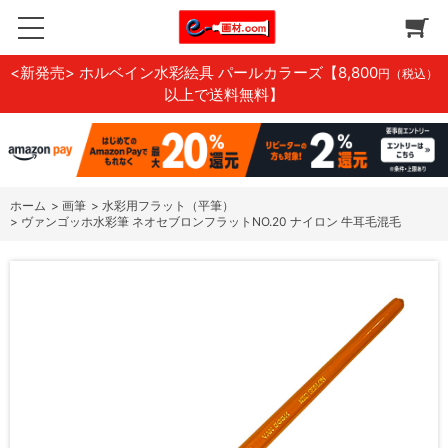
<新発売> ホルベイン水彩絵具 パールカラーズ
【8,800
円（税込）
以上で送料無料】
ホーム
>
画筆
>
水彩用フラット（平筆）
>
ヴァンゴッホ水彩筆 ネオセブロンフラットNO.20 ナイロン 牛耳毛混毛