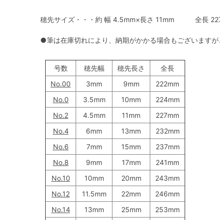
穂先サイズ・・・約 幅 4.5mm×長さ 11mm 全長 22
●筆は在庫切れにより、納期がかかる場合もございますが
号数
穂先幅
穂先長さ
全長
No.00
3mm
9mm
222mm
No.0
3.5mm
10mm
224mm
No.2
4.5mm
11mm
227mm
No.4
6mm
13mm
232mm
No.6
7mm
15mm
237mm
No.8
9mm
17mm
241mm
No.10
10mm
20mm
243mm
No.12
11.5mm
22mm
246mm
No.14
13mm
25mm
253mm