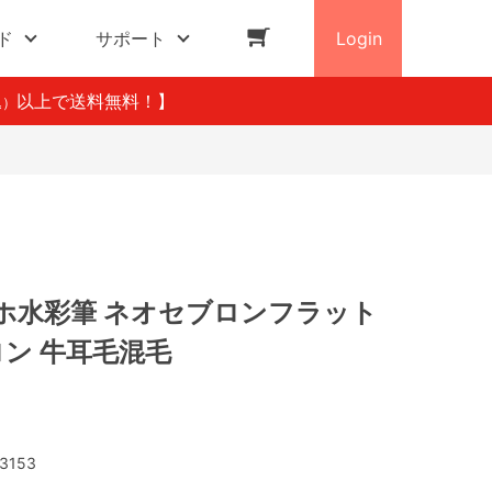
ド
サポート
Login
以上で送料無料！】
込）
ホ水彩筆 ネオセブロンフラット
イロン 牛耳毛混毛
3153