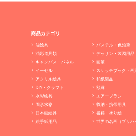
商品カテゴリ
油絵具
パステル・色鉛筆
油彩道具類
デッサン・製図用品
キャンバス・パネル
画筆
イーゼル
スケッチブック・画
アクリル絵具
和紙製品
DIY・クラフト
額縁
水彩絵具
エアーブラシ
固形水彩
収納・携帯用具
日本画絵具
書籍・塗り絵
絵手紙用品
世界の名画（プリハ