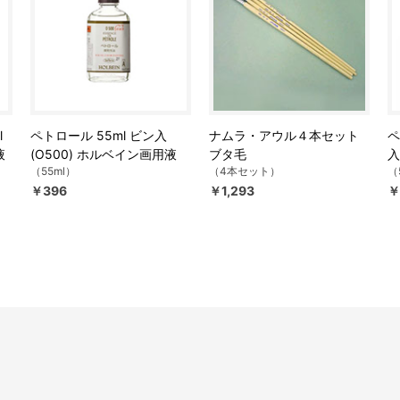
l
ペトロール 55ml ビン入
ナムラ・アウル４本セット
ペ
液
(O500) ホルベイン画用液
ブタ毛
入
（55ml）
（4本セット）
（
￥396
￥1,293
￥