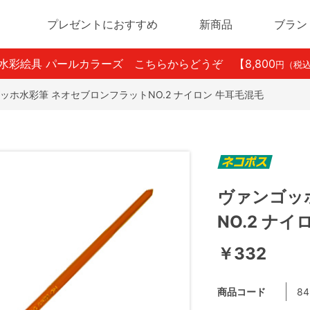
プレゼントにおすすめ
新商品
ブラン
ン水彩絵具 パールカラーズ こちらからどうぞ
【8,800
円（税
ッホ水彩筆 ネオセブロンフラットNO.2 ナイロン 牛耳毛混毛
ヴァンゴッ
NO.2 ナ
￥332
商品コード
84