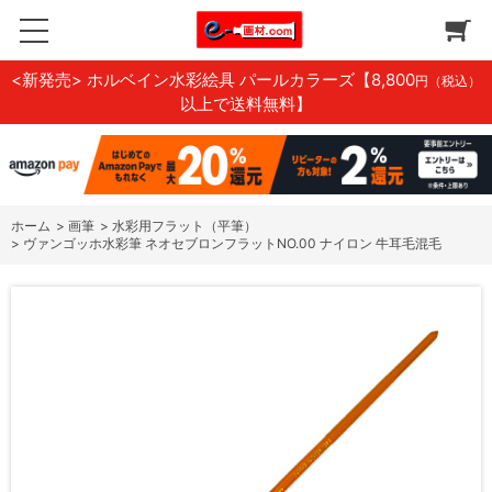
<新発売> ホルベイン水彩絵具 パールカラーズ
【8,800
円（税込）
以上で送料無料】
ホーム
>
画筆
>
水彩用フラット（平筆）
>
ヴァンゴッホ水彩筆 ネオセブロンフラットNO.00 ナイロン 牛耳毛混毛