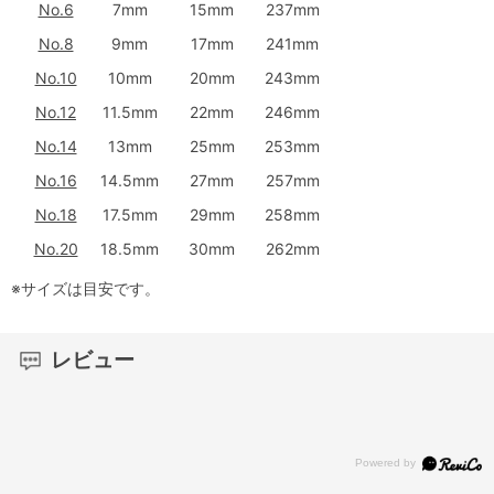
No.6
7mm
15mm
237mm
No.8
9mm
17mm
241mm
No.10
10mm
20mm
243mm
No.12
11.5mm
22mm
246mm
No.14
13mm
25mm
253mm
No.16
14.5mm
27mm
257mm
No.18
17.5mm
29mm
258mm
No.20
18.5mm
30mm
262mm
※サイズは目安です。
レビュー