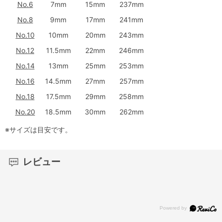
No.6
7mm
15mm
237mm
No.8
9mm
17mm
241mm
No.10
10mm
20mm
243mm
No.12
11.5mm
22mm
246mm
No.14
13mm
25mm
253mm
No.16
14.5mm
27mm
257mm
No.18
17.5mm
29mm
258mm
No.20
18.5mm
30mm
262mm
※サイズは目安です。
レビュー