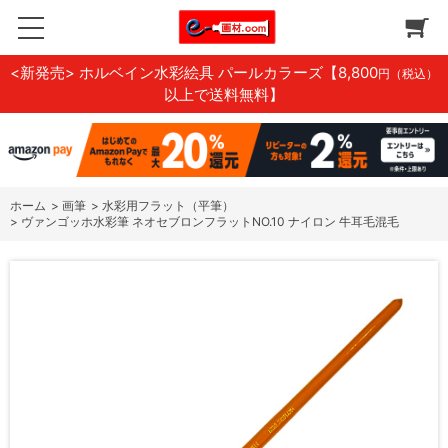
<新発売> ホルベイン水彩絵具 パールカラーズ
【8,800
円（税込）
以上で送料無料】
ホーム
>
画筆
>
水彩用フラット（平筆）
>
ヴァンゴッホ水彩筆 ネオセブロンフラットNO.10 ナイロン 牛耳毛混毛