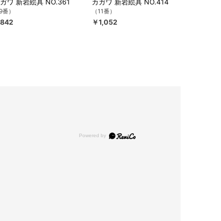
ガワ 新岩絵具 NO.361
カガワ 新岩絵具 NO.414
9番）
（11番）
842
￥1,052