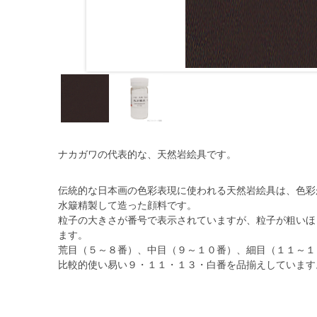
ナカガワの代表的な、天然岩絵具です。
伝統的な日本画の色彩表現に使われる天然岩絵具は、色彩
水簸精製して造った顔料です。
粒子の大きさが番号で表示されていますが、粒子が粗いほ
ます。
荒目（５～８番）、中目（９～１０番）、細目（１１～１３
比較的使い易い９・１１・１３・白番を品揃えしています