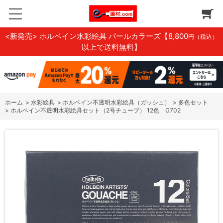
<新発売> ホルベイン水彩絵具 パールカラーズ
【8,800
円（税込）
以上で送料無料】
ホーム
>
水彩絵具
>
ホルベイン不透明水彩絵具（ガッシュ）
>
多色セット
>
ホルベイン不透明水彩絵具セット（2号チューブ） 12色 G702