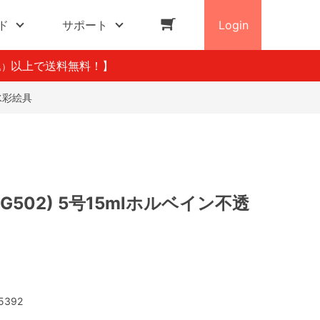
ド
サポート
Login
以上で送料無料！】
込）
水彩絵具
G502) 5号15mlホルベイン不透
5392