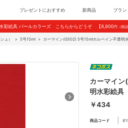
プレゼントにおすすめ
新商品
ブラン
ン水彩絵具 パールカラーズ こちらからどうぞ
【8,800
円（税
ッシュ）
>
5号15ml
>
カーマイン(G502) 5号15mlホルベイン不透明
カーマイン(
明水彩絵具
￥434
商品コード
81