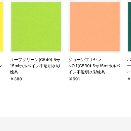
リーフグリーン(G540) 5号
ジョーンブリヤン
パ
ン
15mlホルベイン不透明水彩
NO.1(G530) 5号15mlホルベ
ー
絵具
イン不透明水彩絵具
イ
￥388
￥591
￥