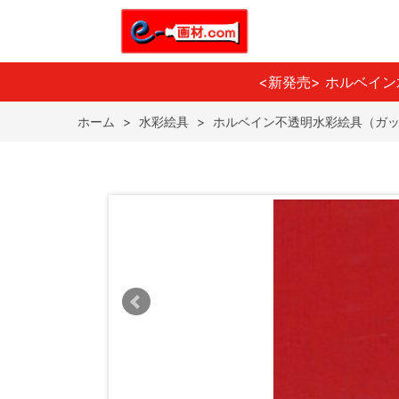
<新発売> ホルベイ
ホーム
>
水彩絵具
>
ホルベイン不透明水彩絵具（ガ