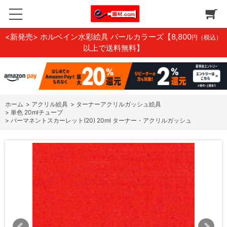
<新発売> ホルベイン水彩絵具 パールカラーズ
【8,800
円（税込）
以上で送料無料】
ホーム
>
アクリル絵具
>
ターナーアクリルガッシュ絵具
>
単色 20mlチューブ
>
パーマネントスカーレット(20) 20ml ターナー・アクリルガッシュ