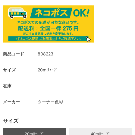
商品コード
808223
サイズ
20mlﾁｭｰﾌﾞ
在庫
メーカー
ターナー色彩
サイズ
20mlﾁｭｰﾌﾞ
40mlﾁｭｰﾌﾞ