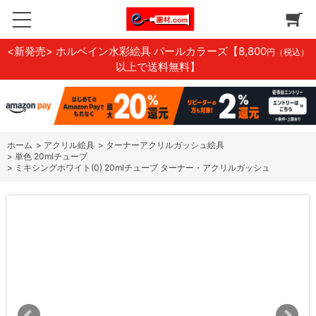
<新発売> ホルベイン水彩絵具 パールカラーズ
【8,800
円（税込）
以上で送料無料】
ホーム
>
アクリル絵具
>
ターナーアクリルガッシュ絵具
>
単色 20mlチューブ
>
ミキシングホワイト(0) 20mlチューブ ターナー・アクリルガッシュ