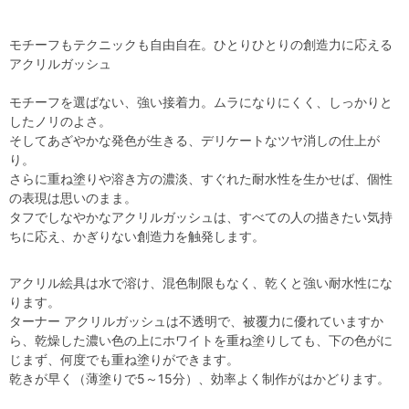
モチーフもテクニックも自由自在。ひとりひとりの創造力に応える
アクリルガッシュ
モチーフを選ばない、強い接着力。ムラになりにくく、しっかりと
したノリのよさ。
そしてあざやかな発色が生きる、デリケートなツヤ消しの仕上が
り。
さらに重ね塗りや溶き方の濃淡、すぐれた耐水性を生かせば、個性
の表現は思いのまま。
タフでしなやかなアクリルガッシュは、すべての人の描きたい気持
ちに応え、かぎりない創造力を触発します。
アクリル絵具は水で溶け、混色制限もなく、乾くと強い耐水性にな
ります。
ターナー アクリルガッシュは不透明で、被覆力に優れていますか
ら、乾燥した濃い色の上にホワイトを重ね塗りしても、下の色がに
じまず、何度でも重ね塗りができます。
乾きが早く（薄塗りで5～15分）、効率よく制作がはかどります。