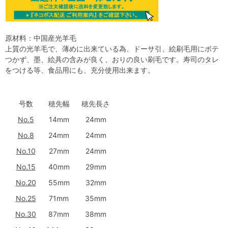
原材料：中国産光羊毛
上質の光羊毛で、薄めに出来ている為、ドーサ引、絵刷毛用にボテ
つかず、墨、絵具の含みが良く、おりの良い刷毛です。寿司のタレ
をつける等、食品用にも、充分使用出来ます。
号数
穂先幅
穂先長さ
No.5
14mm
24mm
No.8
24mm
24mm
No.10
27mm
24mm
No.15
40mm
29mm
No.20
55mm
32mm
No.25
71mm
35mm
No.30
87mm
38mm