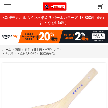
<新発売> ホルベイン水彩絵具 パールカラーズ
【8,800
円（税込）
以上で送料無料】
ホーム
>
画筆
>
刷毛（日本画・デザイン用）
>
ナムラ・Ａ絵刷毛NO.50 中国産光羊毛