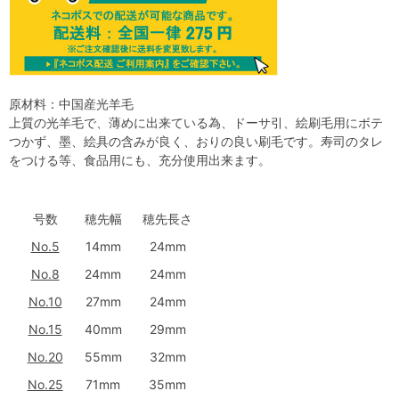
原材料：中国産光羊毛
上質の光羊毛で、薄めに出来ている為、ドーサ引、絵刷毛用にボテ
つかず、墨、絵具の含みが良く、おりの良い刷毛です。寿司のタレ
をつける等、食品用にも、充分使用出来ます。
号数
穂先幅
穂先長さ
No.5
14mm
24mm
No.8
24mm
24mm
No.10
27mm
24mm
No.15
40mm
29mm
No.20
55mm
32mm
No.25
71mm
35mm