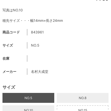
写真はNO.10
穂先サイズ・・・幅14mm×長さ24mm
商品コード
843961
サイズ
NO.5
在庫
メーカー
名村大成堂
サイズ
NO.5
NO.8
NO.10
NO.15