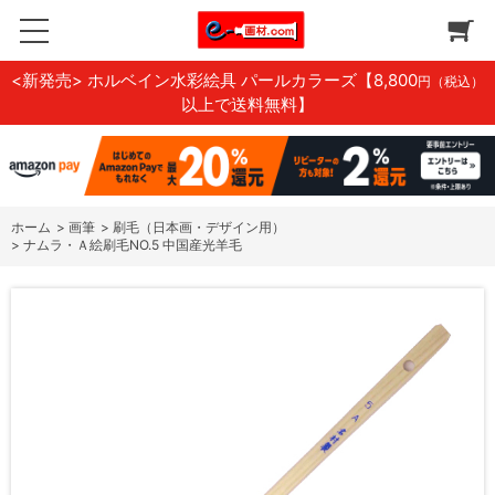
<新発売> ホルベイン水彩絵具 パールカラーズ
【8,800
円（税込）
以上で送料無料】
ホーム
>
画筆
>
刷毛（日本画・デザイン用）
>
ナムラ・Ａ絵刷毛NO.5 中国産光羊毛