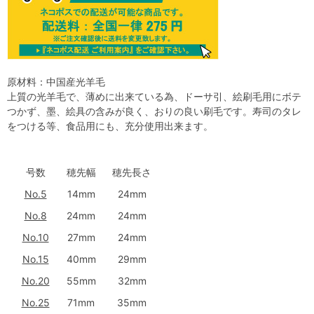
原材料：中国産光羊毛
上質の光羊毛で、薄めに出来ている為、ドーサ引、絵刷毛用にボテ
つかず、墨、絵具の含みが良く、おりの良い刷毛です。寿司のタレ
をつける等、食品用にも、充分使用出来ます。
号数
穂先幅
穂先長さ
No.5
14mm
24mm
No.8
24mm
24mm
No.10
27mm
24mm
No.15
40mm
29mm
No.20
55mm
32mm
No.25
71mm
35mm