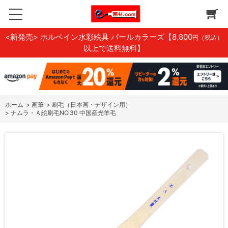
<新発売> ホルベイン水彩絵具 パールカラーズ
【8,800
円（税込）
以上で送料無料】
ホーム
>
画筆
>
刷毛（日本画・デザイン用）
>
ナムラ・Ａ絵刷毛NO.30 中国産光羊毛