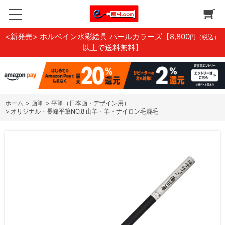
<新発売> ホルベイン水彩絵具 パールカラーズ
【8,800
円（税込）
以上で送料無料】
ホーム
>
画筆
>
平筆（日本画・デザイン用）
>
オリジナル・長峰平筆NO.8 山羊・羊・ナイロン毛混毛