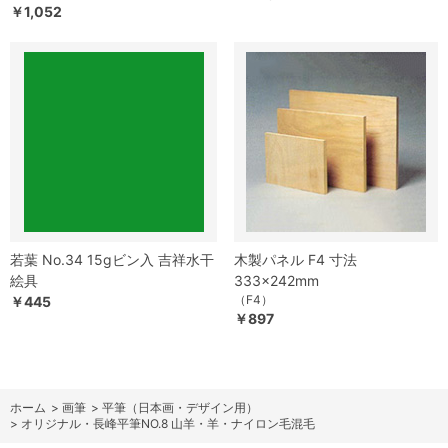
￥1,052
若葉 No.34 15gビン入 吉祥水干
木製パネル F4 寸法
絵具
333×242mm
（F4）
￥445
￥897
ホーム
>
画筆
>
平筆（日本画・デザイン用）
>
オリジナル・長峰平筆NO.8 山羊・羊・ナイロン毛混毛