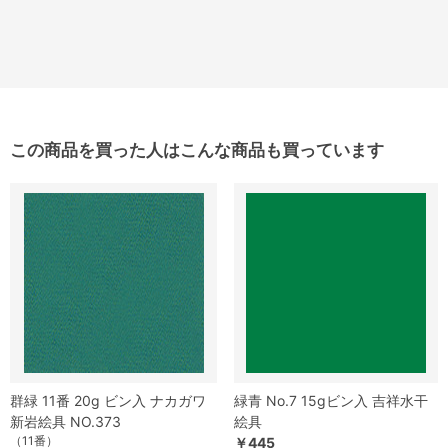
この商品を買った人はこんな商品も買っています
群緑 11番 20g ビン入 ナカガワ
緑青 No.7 15gビン入 吉祥水干
新岩絵具 NO.373
絵具
（11番）
￥445