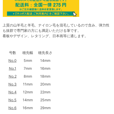
上質の山羊毛と羊毛、ナイロン毛を混毛しているので含み、弾力性
も抜群で専門家の方にも満足いただける筆です。
看板やデザイン、レタリング、日本画等に適します。
号数
穂先幅
穂先長さ
No.0
5mm
14mm
No.1
7mm
16mm
No.2
8mm
18mm
No.3
11mm
20mm
No.4
12mm
22mm
No.5
14mm
25mm
No.6
16mm
29mm