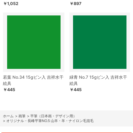
￥1,052
￥897
若葉 No.34 15gビン入 吉祥水干
緑青 No.7 15gビン入 吉祥水干
絵具
絵具
￥445
￥445
ホーム
>
画筆
>
平筆（日本画・デザイン用）
>
オリジナル・長峰平筆NO.5 山羊・羊・ナイロン毛混毛