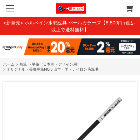
<新発売> ホルベイン水彩絵具 パールカラーズ
【8,800
円（税込）
以上で送料無料】
ホーム
>
画筆
>
平筆（日本画・デザイン用）
>
オリジナル・長峰平筆NO.5 山羊・羊・ナイロン毛混毛