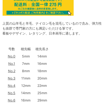
上質の山羊毛と羊毛、ナイロン毛を混毛しているので含み、弾力性
も抜群で専門家の方にも満足いただける筆です。
看板やデザイン、レタリング、日本画等に適します。
号数
穂先幅
穂先長さ
No.0
5mm
14mm
No.1
7mm
16mm
No.2
8mm
18mm
No.3
11mm
20mm
No.4
12mm
22mm
No.5
14mm
25mm
No.6
16mm
29mm