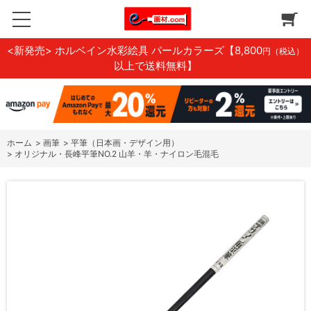
<新発売> ホルベイン水彩絵具 パールカラーズ
【8,800
円（税込）
以上で送料無料】
ホーム
>
画筆
>
平筆（日本画・デザイン用）
>
オリジナル・長峰平筆NO.2 山羊・羊・ナイロン毛混毛