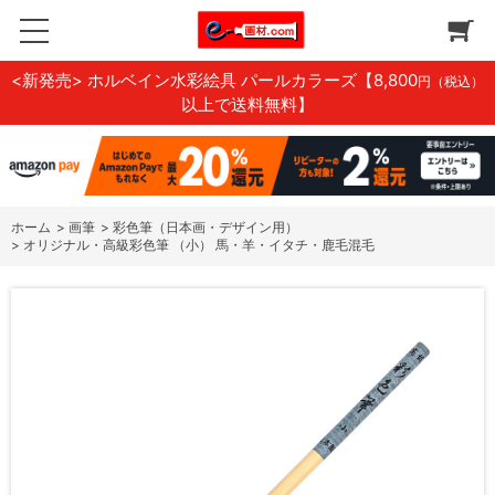
<新発売> ホルベイン水彩絵具 パールカラーズ
【8,800
円（税込）
以上で送料無料】
ホーム
>
画筆
>
彩色筆（日本画・デザイン用）
>
オリジナル・高級彩色筆 （小） 馬・羊・イタチ・鹿毛混毛