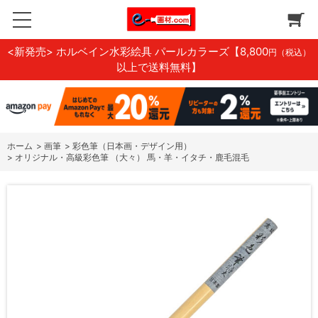
<新発売> ホルベイン水彩絵具 パールカラーズ
【8,800
円（税込）
以上で送料無料】
ホーム
>
画筆
>
彩色筆（日本画・デザイン用）
>
オリジナル・高級彩色筆 （大々） 馬・羊・イタチ・鹿毛混毛