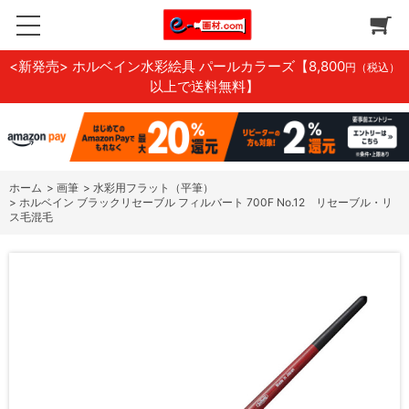
<新発売> ホルベイン水彩絵具 パールカラーズ
【8,800
円（税込）
以上で送料無料】
ホーム
>
画筆
>
水彩用フラット（平筆）
>
ホルベイン ブラックリセーブル フィルバート 700F No.12 リセーブル・リ
ス毛混毛