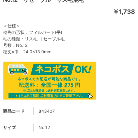
￥1,738
＜仕様＞
穂先の形状：フィルバート(平)
毛の種類：リス毛 リセーブル毛
号数：No.12
穂丈×巾：24.0×13.0mm
商品コード
843407
サイズ
No.12