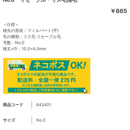
￥665
＜仕様＞
穂先の形状：フィルバート(平)
毛の種類：リス毛 リセーブル毛
号数：No.0
穂丈×巾：10.0×4.0mm
商品コード
843401
サイズ
No.0