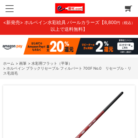
<新発売> ホルベイン水彩絵具 パールカラーズ
【8,800
円（税込）
以上で送料無料】
ホーム
>
画筆
>
水彩用フラット（平筆）
>
ホルベイン ブラックリセーブル フィルバート 700F No.0 リセーブル・リ
ス毛混毛