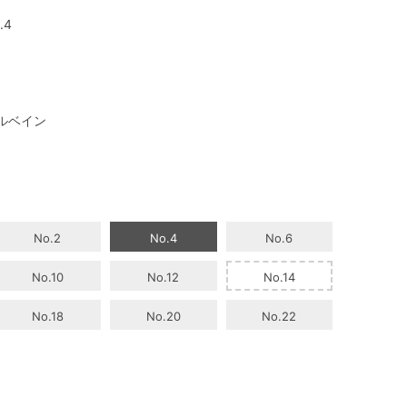
.4
ルベイン
No.2
No.4
No.6
No.10
No.12
No.14
No.18
No.20
No.22
4