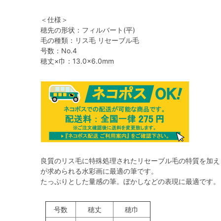
＜仕様＞
穂先の形状：フィルバート(平)
毛の種類：リス毛 リセーブル毛
号数：No.4
穂丈×巾：13.0×6.0mm
良質のリス毛に特殊処理されたリセーブル毛の特質を加え
が求められる水彩画に最適の筆です。
たっぷりとした量感の筆。ぼかしなどの表現に最適です。
号数
穂丈
穂巾