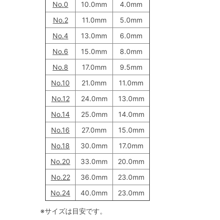
No.0
10.0mm
4.0mm
No.2
11.0mm
5.0mm
No.4
13.0mm
6.0mm
No.6
15.0mm
8.0mm
No.8
17.0mm
9.5mm
No.10
21.0mm
11.0mm
No.12
24.0mm
13.0mm
No.14
25.0mm
14.0mm
No.16
27.0mm
15.0mm
No.18
30.0mm
17.0mm
No.20
33.0mm
20.0mm
No.22
36.0mm
23.0mm
No.24
40.0mm
23.0mm
※サイズは目安です。