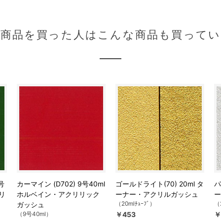
の商品を買った人はこんな商品も買ってい
号
カーマイン (D702) 9号40ml
ゴールドライト(70) 20ml タ
パ
リ
ホルベイン・アクリリック
ーナー・アクリルガッシュ
ー
（20mlﾁｭｰﾌﾞ）
（
ガッシュ
（9号40ml）
￥453
￥