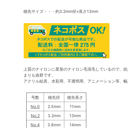
穂先サイズ・・・約3.2mm径×長さ13mm
上質のナイロンに星形のナイロン毛混毛しているので、絵
まりも抜群です。
アクリル絵具、水彩用、不透明用、アニメーション等、幅
号数
穂先径
穂先長さ
No.0
2.5mm
11mm
No.2
3.2mm
13mm
No.4
3.8mm
14mm