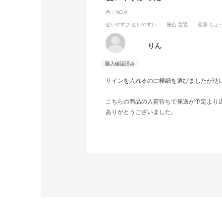
色：NO.0
使いやすさ
:使いやすい
発色
:普通
容量
:ちょ
りん
サインを入れるのに極細を選びましたが使
こちらの商品の入荷待ちで発送が予定より
ありがとうございました。