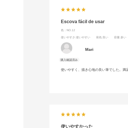
Escova fácil de usar
色：NO.12
使いやすさ
:使いやすい
発色
:良い
容量
:多い
Mari
使いやすく、描き心地の良い筆でした。満
使いやすかった