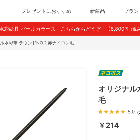
プレゼントにおすすめ
新商品
ブラン
ン水彩絵具 パールカラーズ こちらからどうぞ
【8,800
円（税
ル水彩筆 ラウンドNO.2 赤ナイロン毛
オリジナル水
毛
5.0
（
￥214