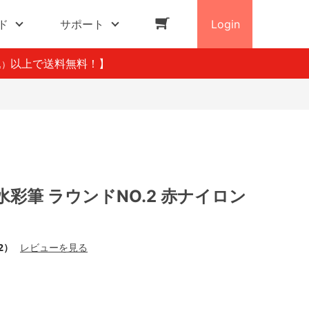
ド
サポート
Login
以上で送料無料！】
込）
彩筆 ラウンドNO.2 赤ナイロン
2）
レビューを見る