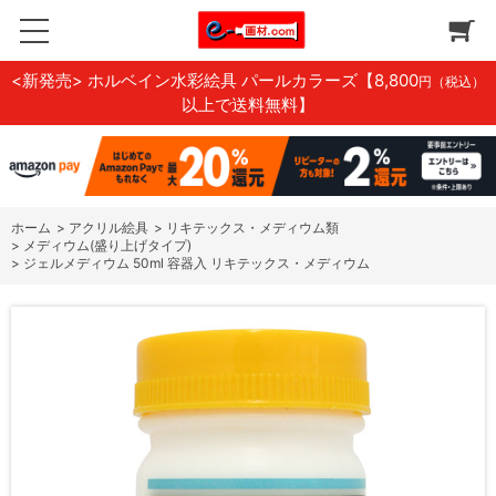
<新発売> ホルベイン水彩絵具 パールカラーズ
【8,800
円（税込）
以上で送料無料】
ホーム
>
アクリル絵具
>
リキテックス・メディウム類
>
メディウム(盛り上げタイプ)
>
ジェルメディウム 50ml 容器入 リキテックス・メディウム