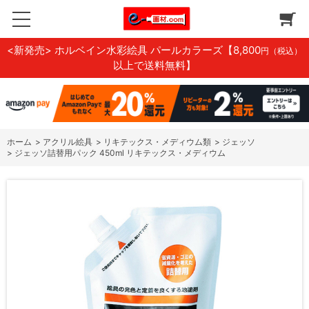
<新発売> ホルベイン水彩絵具 パールカラーズ
【8,800
円（税込）
以上で送料無料】
ホーム
>
アクリル絵具
>
リキテックス・メディウム類
>
ジェッソ
>
ジェッソ詰替用パック 450ml リキテックス・メディウム