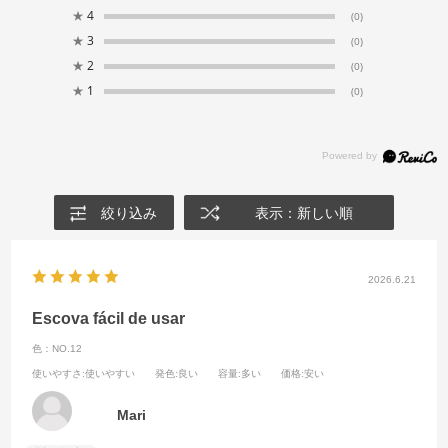
★
4
(0)
★
3
(0)
★
2
(0)
★
1
(0)
絞り込み
表示：新しい順
2026.6.21
Escova fácil de usar
色：NO.12
使いやすさ
:使いやすい
発色
:良い
容量
:多い
価格
:安い
Mari