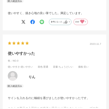
使いやすく、描き心地の良い筆でした。満足しています。
参考になった
0
Like!
0
2023.11.7
使いやすかった
色：NO.0
使いやすさ
:使いやすい
発色
:普通
容量
:ちょうどいい
価格
:安い
りん
サインを入れるのに極細を選びましたが使いやすかったです。
こちらの商品の入荷待ちで発送が予定より遅れましたがショップの方