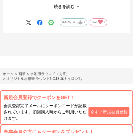
が急いで対処して下さったお陰で使用日に間に合いました。
続きを読む
ありがとうございました。
参考になった
0
Like!
0
ホーム
>
画筆
>
水彩用ラウンド（丸筆）
>
オリジナル水彩筆 ラウンドNO.18 赤ナイロン毛
新規会員登録でクーポンをGET！
会員登録完了メールにクーポンコードが記載
されています。初回購入時からご利用いただ
今すぐ新規会員登録
けます。
既存会員の方にもクーポンをプレゼント！