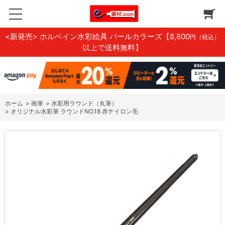
<新発売> ホルベイン水彩絵具 パールカラーズ
【8,800
円（税込）
以上で送料無料】
ホーム
>
画筆
>
水彩用ラウンド（丸筆）
>
オリジナル水彩筆 ラウンドNO.18 赤ナイロン毛