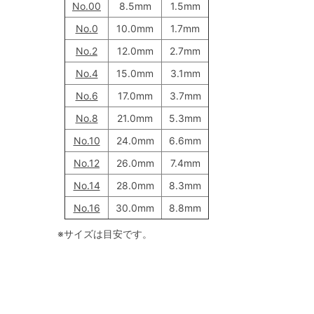
No.00
8.5mm
1.5mm
No.0
10.0mm
1.7mm
No.2
12.0mm
2.7mm
No.4
15.0mm
3.1mm
No.6
17.0mm
3.7mm
No.8
21.0mm
5.3mm
No.10
24.0mm
6.6mm
No.12
26.0mm
7.4mm
No.14
28.0mm
8.3mm
No.16
30.0mm
8.8mm
※サイズは目安です。