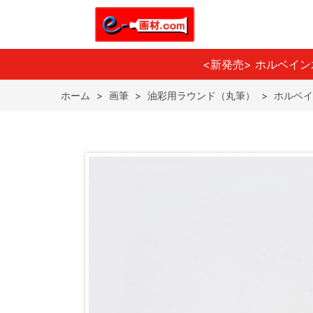
<新発売> ホルベイ
ホーム
>
画筆
>
油彩用ラウンド（丸筆）
>
ホルベイン