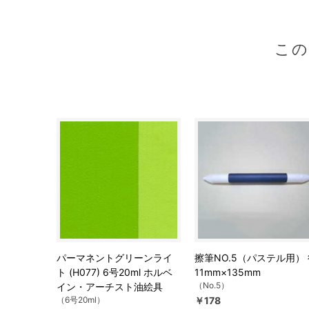
こ
パーマネントグリーンライ
擦筆NO.5（パステル用）
ト (H077) 6号20ml ホルベ
11mm×135mm
（No.5）
イン・アーチスト油絵具
（6号20ml）
￥178