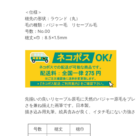
＜仕様＞
穂先の形状：ラウンド（丸）
毛の種類：バジャー毛 リセーブル毛
号数：No.00
穂丈×巾：8.5×1.5mm
先揃いの良いリセーブル原毛に天然のバジャー原毛をブレ
さを兼ね揃えた画筆です。日本製。
描き込み用丸筆。絵具含みが良く、イタチ毛にない力強さ
号数
穂丈
穂巾