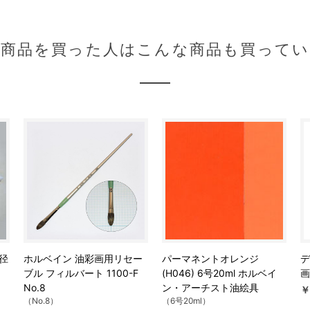
の商品を買った人はこんな商品も買ってい
 径
ホルベイン 油彩画用リセー
パーマネントオレンジ
デ
ブル フィルバート 1100-F
(H046) 6号20ml ホルベイ
画
No.8
ン・アーチスト油絵具
￥
（No.8）
（6号20ml）