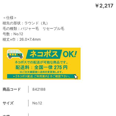
￥2,217
＜仕様＞
穂先の形状：ラウンド（丸）
毛の種類：バジャー毛 リセーブル毛
号数：No.12
穂丈×巾：26.0×7.4mm
商品コード
842188
サイズ
No.12