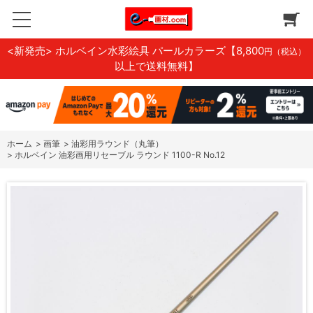
<新発売> ホルベイン水彩絵具 パールカラーズ
【8,800
円（税込）
以上で送料無料】
ホーム
>
画筆
>
油彩用ラウンド（丸筆）
>
ホルベイン 油彩画用リセーブル ラウンド 1100-R No.12