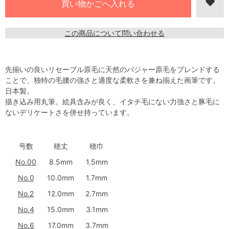
この商品について問い合わせる
先揃いの良いリセーブル原毛に天然のバジャー原毛をブレンドする
ことで、独特の毛腰の強さと適度な柔軟さを兼ね揃えた画筆です。
日本製。
描き込み用丸筆。絵具含みが良く、イタチ毛にない力強さと豚毛に
ないデリケートさを併せ持っています。
号数
穂丈
穂巾
No.00
8.5mm
1.5mm
No.0
10.0mm
1.7mm
No.2
12.0mm
2.7mm
No.4
15.0mm
3.1mm
No.6
17.0mm
3.7mm