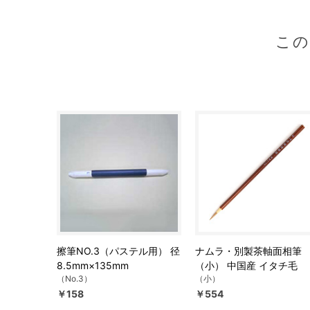
こ
擦筆NO.3（パステル用） 径
ナムラ・別製茶軸面相筆
8.5mm×135mm
（小） 中国産 イタチ毛
（No.3）
（小）
￥158
￥554