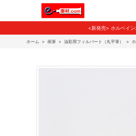
<新発売> ホルベイ
ホーム
>
画筆
>
油彩用フィルバート（丸平筆）
>
ホ