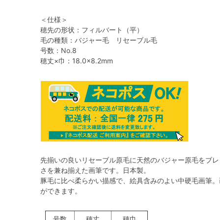
＜仕様＞
穂先の形状：フィルバート（平）
毛の種類：バジャー毛 リセーブル毛
号数：No.8
穂丈×巾：18.0×8.2mm
先揃いの良いリセーブル原毛に天然のバジャー原毛をブレ
さを兼ね揃えた画筆です。日本製。
豚毛に比べ柔らかい描感で、絵具含みのよい中硬毛画筆。
ができます。
号数
穂丈
穂巾