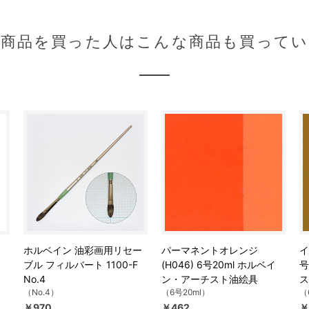
の商品を買った人はこんな商品も買ってい
ホルベイン 油彩画用リセー
パーマネントオレンジ
イ
ブル フィルバート 1100-F
(H046) 6号20ml ホルベイ
号
No.4
ン・アーチスト油絵具
ス
（No.4）
（6号20ml）
（
￥970
￥462
￥