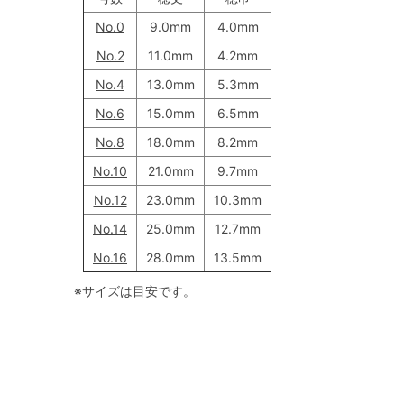
No.0
9.0mm
4.0mm
No.2
11.0mm
4.2mm
No.4
13.0mm
5.3mm
No.6
15.0mm
6.5mm
No.8
18.0mm
8.2mm
No.10
21.0mm
9.7mm
No.12
23.0mm
10.3mm
No.14
25.0mm
12.7mm
No.16
28.0mm
13.5mm
※サイズは目安です。