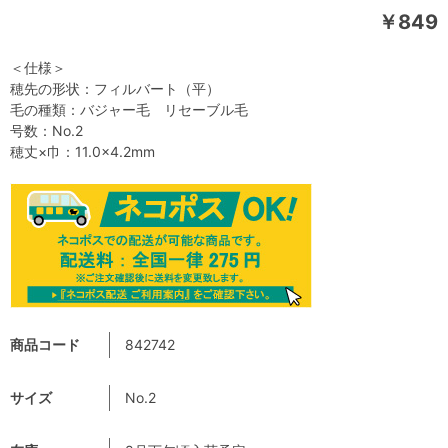
￥849
＜仕様＞
穂先の形状：フィルバート（平）
毛の種類：バジャー毛 リセーブル毛
号数：No.2
穂丈×巾：11.0×4.2mm
商品コード
842742
サイズ
No.2