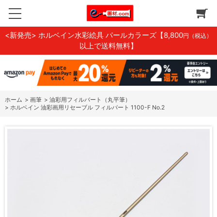
<新発売> ホルベイン水彩絵具 パールカラーズ
【8,800
円（税込）
以上で送料無料】
ホーム
>
画筆
>
油彩用フィルバート（丸平筆）
>
ホルベイン 油彩画用リセーブル フィルバート 1100-F No.2