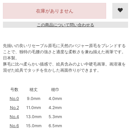
在庫がありません
この商品について問い合わせる
先揃いの良いリセーブル原毛に天然のバジャー原毛をブレンドする
ことで、独特の毛腰の強さと適度な柔軟さを兼ね揃えた画筆です。
日本製。
豚毛に比べ柔らかい描感で、絵具含みのよい中硬毛画筆。画溶液を
混ぜた絵具でタッチを生かした画面作りができます。
号数
穂丈
穂巾
No.0
9.0mm
4.0mm
No.2
11.0mm
4.2mm
No.4
13.0mm
5.3mm
No.6
15.0mm
6.5mm