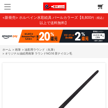
<新発売> ホルベイン水彩絵具 パールカラーズ
【8,800
円（税込）
以上で送料無料】
ホーム
>
画筆
>
油彩用ラウンド（丸筆）
>
オリジナル油絵用画筆 ラウンドNO.16 茶ナイロン毛