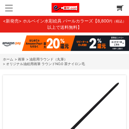
<新発売> ホルベイン水彩絵具 パールカラーズ
【8,800
円（税込）
以上で送料無料】
ホーム
>
画筆
>
油彩用ラウンド（丸筆）
>
オリジナル油絵用画筆 ラウンドNO.0 茶ナイロン毛