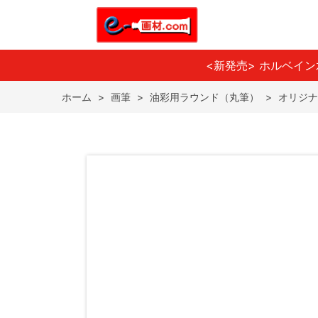
<新発売> ホルベイ
ホーム
>
画筆
>
油彩用ラウンド（丸筆）
>
オリジナ