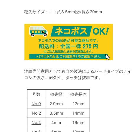
穂先サイズ・・・約8.5mm径×長さ29mm
油絵専門家用として独自の製法によるハードタイプのナイ
コシの強さ、耐久性、タッチは抜群です。
号数
穂先径
穂先長さ
No.0
2.9mm
12mm
No.2
3.5mm
14mm
No.4
4mm
16mm
No.6
5mm
19mm