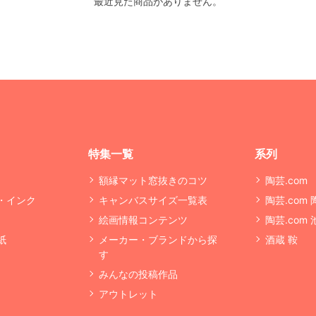
最近見た商品がありません。
特集一覧
系列
額縁マット窓抜きのコツ
陶芸.com
・インク
キャンバスサイズ一覧表
陶芸.com
絵画情報コンテンツ
陶芸.com
紙
メーカー・ブランドから探
酒蔵 鞍
す
みんなの投稿作品
アウトレット