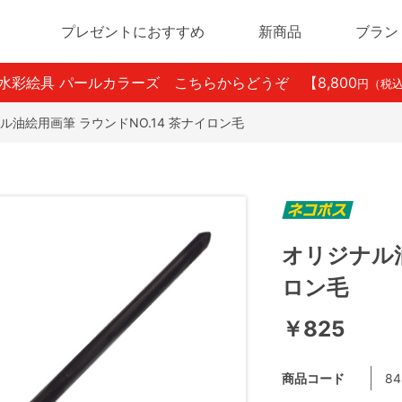
プレゼントにおすすめ
新商品
ブラン
ン水彩絵具 パールカラーズ こちらからどうぞ
【8,800
円（税
ル油絵用画筆 ラウンドNO.14 茶ナイロン毛
オリジナル油
ロン毛
￥825
商品コード
84