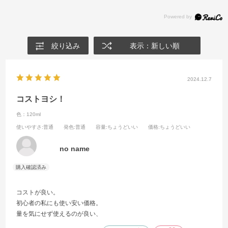
絞り込み
表示：新しい順
2024.12.7
コストヨシ！
色：120ml
使いやすさ
:普通
発色
:普通
容量
:ちょうどいい
価格
:ちょうどいい
no name
コストが良い。
初心者の私にも使い安い価格。
量を気にせず使えるのが良い、