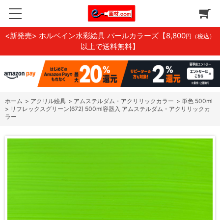
<新発売> ホルベイン水彩絵具 パールカラーズ
【8,800
円（税込）
以上で送料無料】
ホーム
>
アクリル絵具
>
アムステルダム・アクリリックカラー
>
単色 500ml
>
リフレックスグリーン(672) 500ml容器入 アムステルダム・アクリリックカ
ラー