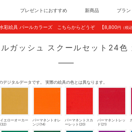
プレゼントにおすすめ
新商品
ブラン
ン水彩絵具 パールカラーズ こちらからどうぞ
【8,800
円（税
ルガッシュ スクールセット24色
のデジタルデータです。 実際の絵具の色とは異なります。
イエローオーカー
パーマネントオレ
パーマネントスカ
パーマネントレッ
(32)
ンジ(14)
ーレット(20)
ド(21)