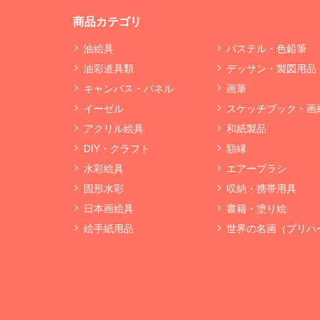
商品カテゴリ
油絵具
パステル・色鉛筆
油彩道具類
デッサン・製図用品
キャンバス・パネル
画筆
イーゼル
スケッチブック・画
アクリル絵具
和紙製品
DIY・クラフト
額縁
水彩絵具
エアーブラシ
固形水彩
収納・携帯用具
日本画絵具
書籍・塗り絵
絵手紙用品
世界の名画（プリハ