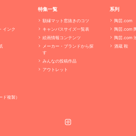
特集一覧
系列
額縁マット窓抜きのコツ
陶芸.com
・インク
キャンバスサイズ一覧表
陶芸.com
絵画情報コンテンツ
陶芸.com
紙
メーカー・ブランドから探
酒蔵 鞍
す
みんなの投稿作品
アウトレット
ード複製）
Instagram