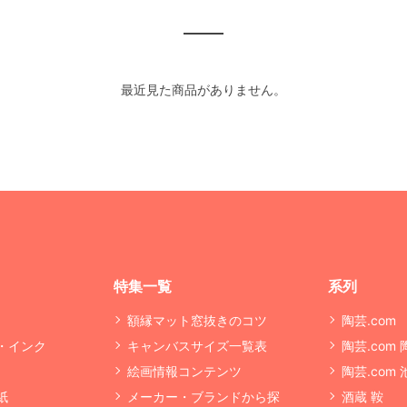
最近見た商品がありません。
特集一覧
系列
額縁マット窓抜きのコツ
陶芸.com
・インク
キャンバスサイズ一覧表
陶芸.com
絵画情報コンテンツ
陶芸.com
紙
メーカー・ブランドから探
酒蔵 鞍