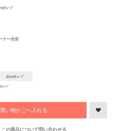
mlﾁｭｰﾌﾞ
ーナー色彩
40mlﾁｭｰﾌﾞ
ｭｰﾌﾞ
買い物かごへ入れる
この商品について問い合わせる