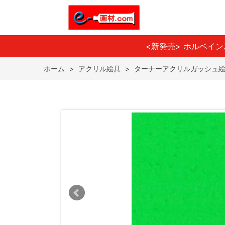
<新発売> ホルベイ
ホーム
>
アクリル絵具
>
ターナーアクリルガッシュ