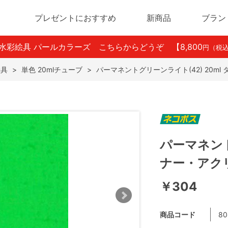
プレゼントにおすすめ
新商品
ブラン
ン水彩絵具 パールカラーズ こちらからどうぞ
【8,800
円（税
絵具
>
単色 20mlチューブ
>
パーマネントグリーンライト(42) 20m
パーマネント
ナー・アク
￥304
商品コード
80